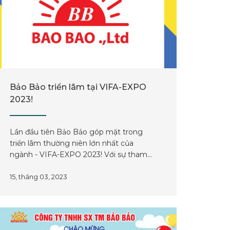
Bảo Bảo triển lãm tại VIFA-EXPO
2023!
Lần đầu tiên Bảo Bảo góp mặt trong
triển lãm thường niên lớn nhất của
ngành - VIFA-EXPO 2023! Với sự tham
gia của hơn 600 doanh nghiệp, Bảo Bảo
đã có cơ hội trưng bày những sản phẩm
15, tháng 03, 2023
thế mạnh và kết nối với bạn bè trong và
ngoài nước.