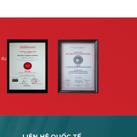
 dự
LIÊN HỆ QUỐC TẾ