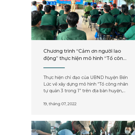
Chương trình “Cảm ơn người lao
động” thực hiện mô hình “Tổ công
nhân tự quản 3 trong 1” trên địa
bàn huyện Bến Lức
Thực hiện chỉ đạo của UBND huyện Bến
Lức về xây dựng mô hình “Tổ công nhân
tự quản 3 trong 1” trên địa bàn huyện,
Công an huyện Bến Lức phối hợp Liên
đoàn Lao động huyện tổ chức Chương
19, tháng 07, 2022
trình "Cảm ơn người lao động" tại đơn vị
"điểm" phong trào toàn dân bảo vệ
ANTQ (Công TNHH SX TM Bảo Bảo,ấp 1,
xã Mỹ Yên, huyện Bến Lức).