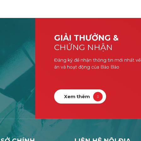
GIẢI THƯỞNG &
CHỨNG NHẬN
Đăng ký để nhận thông tin mới nhất về
án và hoạt động của Bảo Bảo
Xem thêm
 SỞ CHÍNH
LIÊN HỆ NỘI ĐỊA