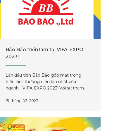
Bảo Bảo triển lãm tại VIFA-EXPO
2023!
Lần đầu tiên Bảo Bảo góp mặt trong
triển lãm thường niên lớn nhất của
ngành - VIFA-EXPO 2023! Với sự tham
gia của hơn 600 doanh nghiệp, Bảo Bảo
đã có cơ hội trưng bày những sản phẩm
15, tháng 03, 2023
thế mạnh và kết nối với bạn bè trong và
ngoài nước.