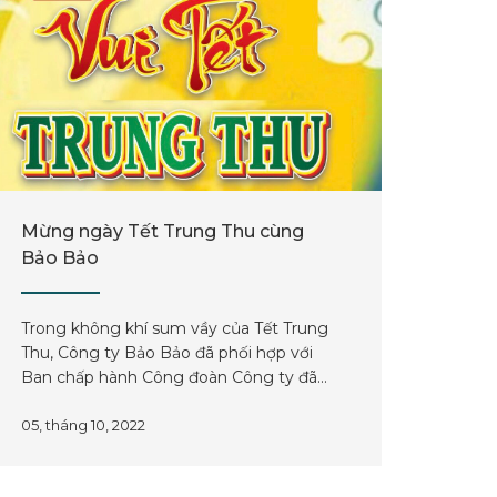
Mừng ngày Tết Trung Thu cùng
Bảo Bảo
Trong không khí sum vầy của Tết Trung
Thu, Công ty Bảo Bảo đã phối hợp với
Ban chấp hành Công đoàn Công ty đã
chuẩn bị phần quà nho nhỏ gửi đến tất
cả cán bộ công nhân viên công ty.
05, tháng 10, 2022