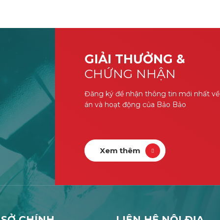
GIẢI THƯỞNG &
CHỨNG NHẬN
Đăng ký để nhận thông tin mới nhất về
án và hoạt động của Bảo Bảo
Xem thêm
 SỞ CHÍNH
LIÊN HỆ NỘI ĐỊA