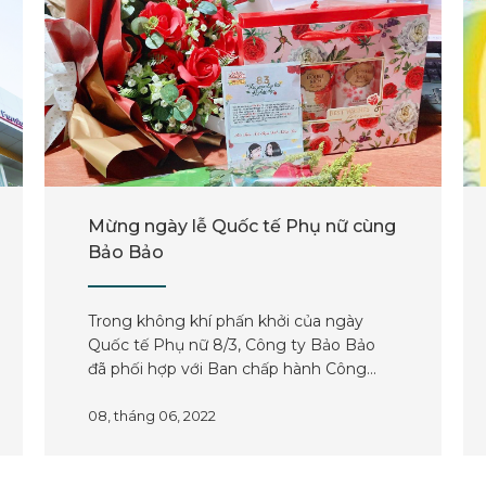
Mừng ngày lễ Quốc tế Phụ nữ cùng
Bảo Bảo
Trong không khí phấn khởi của ngày
Quốc tế Phụ nữ 8/3, Công ty Bảo Bảo
đã phối hợp với Ban chấp hành Công
đoàn Công ty tổ chức một buỗi lễ nhằm
tri ân toàn thể nữ CBCNV.
08, tháng 06, 2022