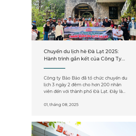
Chuyến du lịch hè Đà Lạt 2025:
Hành trình gắn kết của Công Ty
Bảo Bảo
Công ty Bảo Bảo đã tổ chức chuyến du
lịch 3 ngày 2 đêm cho hơn 200 nhân
viên đến với thành phố Đà Lạt. Đây là
hoạt động thường niên nhằm tri ân sự
đóng góp của toàn thể cán bộ nhân viên
01, tháng 08, 2025
Công ty Bảo Bảo, đồng thời tạo cơ hội
để mọi người nghỉ ngơi, thư giãn và tăng
cường tinh thần gắn kết.