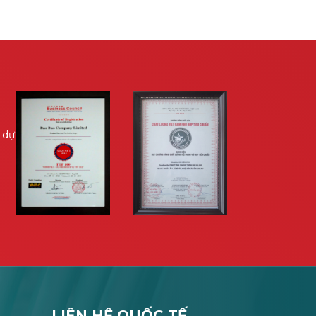
 dự
LIÊN HỆ QUỐC TẾ